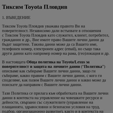
Тиксим Toyota Пловдив
1. ВЪВЕДЕНИЕ
Тиксим Toyota Пловдив уважава правото Ви на
поверителност. Независимо дали встъпвате в отношения
с Тиксим Toyota Пловдив като служител, клиент, потребител,
гражданин и др., Вие имате право Вашите лични данни да
бъдат защитени. Такива данни може да са Вашето име,
телефонен номер, електронен адрес (email), но също така
други данни като например номер на рама, (гео)локация и др.
В настоящата
Обща политика на Toyota/Lexus за
поверителност и защита на личните данни
(“
Политика
”)
описваме как събираме Вашите лични данни, защо ги
събираме, какво правим с Вашите лични данни, с кого ги
споделяме, как пазим Вашите лични данни и какво може да
поискате да направим с Вашите лични данни.
Тази Политика се прилага към обработката на Вашите лични
данни в контекста на управление на човешките ресурси и
дейности, свързани със служителите (управление на
плащанията, здравословни и безопасни условия на труд,
подбор, организационно развитие), както и в контекста на