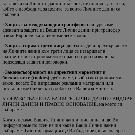
за защита на Личните данни и за срок, не по-дълъг, от този,
който е необходим, за целите, за които Личните данни са
събрани.
·
Защита за международни трансфери
: осигуряваме
адекватна защита на Вашите Лични данни при трансфер
извън Европейската икономическа зона.
·
Защита спрямо трети лица
: достъпът до и прехвърлянето
на Личните данни към трети лица се извършват в
съответствие с приложимото правo и при спазване на
подходящи защитни договорки.
·
Законосъобразност на директния маркетинг и
бисквитките (cookies)
: действаме, съобразно приложимия
закон, когато Ви изпращаме рекламни материали или
инсталираме биквитки (cookies) на Вашия компютър.
5. ОБРАБОТВАНЕ НА ВАШИТЕ ЛИЧНИ ДАННИ: ВИДОВЕ
ЛИЧНИ ДАННИ И ПРАВНО ОСНОВАНИЕ, на което ги
събираме
Когато искаме Вашите Лични данни, ние винаги ще Ви
информираме по ясен начин какви Ваши Лични данни
събираме. Тази информация ще Ви бъде предоставена чрез