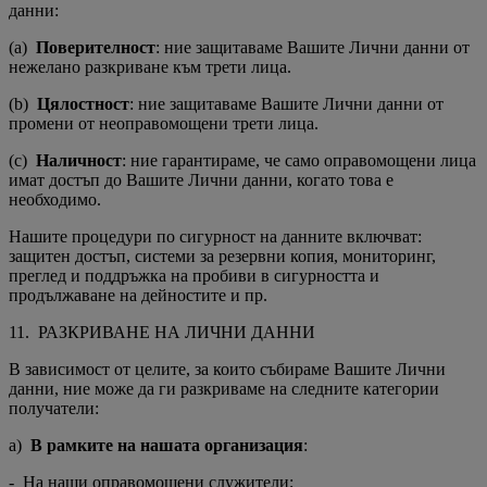
данни:
(a)
Поверителност
: ние защитаваме Вашите Лични данни от
нежелано разкриване към трети лица.
(b)
Цялостност
: ние защитаваме Вашите Лични данни от
промени от неоправомощени трети лица.
(c)
Наличност
: ние гарантираме, че само оправомощени лица
имат достъп до Вашите Лични данни, когато това е
необходимо.
Нашите процедури по сигурност на данните включват:
защитен достъп, системи за резервни копия, мониторинг,
преглед и поддръжка на пробиви в сигурността и
продължаване на дейностите и пр.
11. РАЗКРИВАНЕ НА ЛИЧНИ ДАННИ
В зависимост от целите, за които събираме Вашите Лични
данни, ние може да ги разкриваме на следните категории
получатели:
a)
В рамките на нашата организация
:
- На наши оправомощени служители;