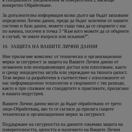
конкретно Обработване.
За допълнителна информация колко дълго ще бъдат запазвани
определени Лични данни, преди да бъдат заличени от нашите
системи и бази данни, можете също така да се свържете с нас
по начина, посочен в точка 3 “Към кого можете да се обърнете
в случай, че имате въпроси или искания?”.
10. ЗАЩИТА НА ВАШИТЕ ЛИЧНИ ДАННИ
Ние прилагаме комплекс от технически и организационни
мерки за сигурност за защита на Вашите Лични данни от
незаконен или неоправомощен достъп или използване, както
и срещу инцидентна загуба или увреждане на тяхната цялост.
Тези мерки са разработени в съответствие с използваните от
нас информационни технологии и свързаните с тях разходи,
както и при спазване на стандартите и практиките, прилагани
в нашата индустрия.
Вашите Лични данни могат да бъдат обработвани от трето
лице-Обработващ, ако то се съгласи да прилага същите
технически и организационни мерки за сигурност.
Поддържане на сигурността на данните означава защита на
поверителността, цялостта и наличието на Вашите Лични