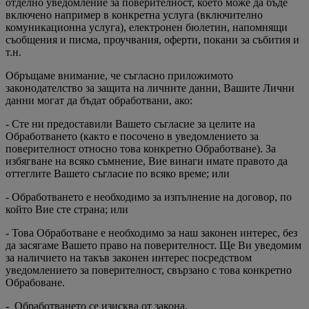
отделно уведомление за поверителност, което може да бъде
включено например в конкретна услуга (включително
комуникационна услуга), електронен бюлетин, напомнящи
съобщения и писма, проучвания, оферти, покани за събития и
т.н.
Обръщаме внимание, че съгласно приложимото
законодателство за защита на личните данни, Вашите Лични
данни могат да бъдат обработвани, ако:
- Сте ни предоставили Вашето съгласие за целите на
Обработването (както е посочено в уведомлението за
поверителност относно това конкретно Обработване). За
избягване на всяко съмнение, Вие винаги имате правото да
оттеглите Вашето съгласие по всяко време; или
- Обработването е необходимо за изпълнение на договор, по
който Вие сте страна; или
- Това Обработване е необходимо за наш законен интерес, без
да засягаме Вашето право на поверителност. Ще Ви уведомим
за наличието на такъв законен интерес посредством
уведомлението за поверителност, свързано с това конкретно
Обрабоване.
- Обработването се изисква от закона.