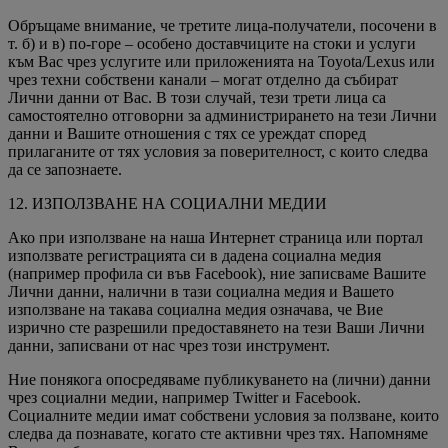
Обръщаме внимание, че третите лица-получатели, посочени в
т. б) и в) по-горе – особено доставчиците на стоки и услуги
към Вас чрез услугите или приложенията на Toyota/Lexus или
чрез техни собствени канали – могат отделно да събират
Лични данни от Вас. В този случай, тези трети лица са
самостоятелно отговорни за администрирането на тези Лични
данни и Вашите отношения с тях се уреждат според
прилаганите от тях условия за поверителност, с които следва
да се запознаете.
12. ИЗПОЛЗВАНЕ НА СОЦИАЛНИ МЕДИИ
Ако при използване на наша Интернет страница или портал
използвате регистрацията си в дадена социална медия
(например профила си във Facebook), ние записваме Вашите
Лични данни, налични в тази социална медия и Вашето
използване на такава социална медия означава, че Вие
изрично сте разрешили предоставянето на тези Ваши Лични
данни, записвани от нас чрез този инструмент.
Ние понякога опосредяваме публикуването на (лични) данни
чрез социални медии, например Twitter и Facebook.
Социалните медии имат собствени условия за ползване, които
следва да познавате, когато сте активни чрез тях. Напомняме