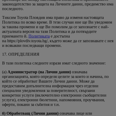
законодателство за защита на Личните данни, предимство има
последното.
Тиксим Toyota Пловдив има право да изменя настоящата
Политика по всяко време. В тези случаи ние ще Ви уведомим
за такива промени и ще Ви помолим да се запознаете с най-
актуалната версия на тази Политика и да потвърдите
приемането й.
Политиката
е достъпна
на https://plovdiv.toyota.bg/, където може да се запознавате с нея
и всякакви последващи промени.
17. ОПРЕДЕЛЕНИЯ
В тази политика следните изрази имат следното значение:
(a)
Администратор (на Лични данни)
означава
организацията, която определя целите за които и начина, по
който се обработват Вашите Лични данни. Може да
предоставим допълнителна информация чрез отделни
специални уведомления за поверителност, свързани
конкретни услуги (включително електронни съобщителни
услуги), електронни бюлетини, напомняния, проучвания,
оферти, покани за събития и т.н.
б) Обработващ (Лични данни)
означава лице или