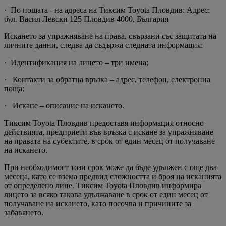
· По пощата - на адреса на Тиксим Toyota Пловдив: Адрес:
бул. Васил Левски 125 Пловдив 4000, България
Искането за упражняване на права, свързани със защитата на
личните данни, следва да съдържа следната информация:
· Идентификация на лицето – три имена;
· Контакти за обратна връзка – адрес, телефон, електронна
поща;
· Искане – описание на искането.
Тиксим Toyota Пловдив предоставя информация относно
действията, предприети във връзка с искане за упражняване
на правата на субектите, в срок от един месец от получаване
на искането.
При необходимост този срок може да бъде удължен с още два
месеца, като се взема предвид сложността и броя на исканията
от определено лице. Тиксим Toyota Пловдив информира
лицето за всяко такова удължаване в срок от един месец от
получаване на искането, като посочва и причините за
забавянето.