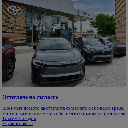
Оттегляне на съгласие
Вие имате правото да оттеглите съгласието си по всяко време,
като ни посетите на място; и/или на електронната страница на
Тиксим Пловдив
Научете повече