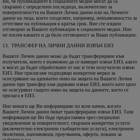
Ви, че публикациите в социалните медии могат да са
свързани с определени последици, включително за
поверителността на Вашите Лични данни или на Личните
данни на лица, които споделяте, например, невъзможността за
оттегляне на публикация в кратък срок. Вие сте изцяло
отговорни за Вашите публикации в социалните медии. Ние
не носим каквато и да било отговорност за Ваши публикации.
13. ТРАНСФЕР НА ЛИЧНИ ДАННИ ИЗВЪН ЕИЗ
Вашите Лични данни може да бъдат трансферирани към
получатели, които е възможно да се намират извън ЕИЗ, както
и могат да бъдат обработвани от нас и тези получатели извън
ЕИЗ. Ние прилагаме подходящи конкретни мерки за
осигуряване на адекватно ниво на защита на Вашите Лични
данни при трансфер към държави извън ЕИЗ, които като цяло
не осигуряват същото ниво на защита на данните, което се
прилага в ЕИЗ.
Ние винаги ще Ви информираме по ясен начин, когато
Вашите Лични данни биват трансферирани извън ЕИЗ. Тази
информация ще Ви бъде предоставяна чрез специални
уведомления за поверителност, свързани конкретни услуги
(включително електронни съобщителни услуги), електронни
бюлетини, напомняния, проучвания, оферти, покани за
събития и т.н.