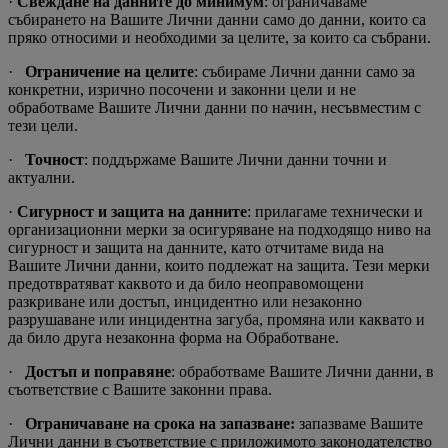
·
Свеждане на данните до минимум
: ограничаваме
събирането на Вашите Лични данни само до данни, които са
пряко относими и необходими за целите, за които са събрани.
·
Ограничение на целите
: събираме Лични данни само за
конкретни, изрично посочени и законни цели и не
обработваме Вашите Лични данни по начин, несъвместим с
тези цели.
·
Точност
: поддържаме Вашите Лични данни точни и
актуални.
·
Сигурност и защита на данните
: прилагаме технически и
организационни мерки за осигуряване на подходящо ниво на
сигурност и защита на данните, като отчитаме вида на
Вашите Лични данни, които подлежат на защита. Тези мерки
предотвратяват каквото и да било неоправомощени
разкриване или достъп, инцидентно или незаконно
разрушаване или инцидентна загуба, промяна или каквато и
да било друга незаконна форма на Обработване.
·
Достъп и поправяне
: обработваме Вашите Лични данни, в
съответствие с Вашите законни права.
·
Ограничаване на срока на запазване:
запазваме Вашите
Лични данни в съответствие с приложимото законодателство