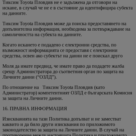
Тиксим Toyota Пловдив не е задължена да отговори на
искане, в случай че не е в състояние да идентифицира субекта
на данните.
Тиксим Toyota Пловдив може да поиска предоставянето на
допълнителна информация, необходима за потвърждаване на
самоличността на субекта на данните.
Когато искането е подадено с електронни средства, по
възможност информацията се предоставя с електронни
средства, освен ако субектът на данни не е поискал друго
Моля да имате предвид, че имате право да подадете жалба
срещу Администратора до съответния орган по защита на
Личните данни (“ОЗЛД”).
По отношение на Тиксим Toyota Пловдив (като
Администратор) компетентният ОЗЛД е българската Комисия
за защита на Личните данни.
16. ПРАВНА ИНФОРМАЦИЯ
Изискванията на тази Политика допълват и не заместват
каквито и да било други изисквания по приложимото
законодателство за защита на Личните данни. В случай на
противоречие между настоящата Политика и приложимото